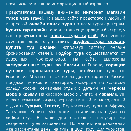
носят исключительно информационный характер.
Представляем вашему вниманию
интернет магазин
туров Vera Travel
.
На нашем сайте представлен удобный
и простой
онлайн поиск тура
по всем туроператорам.
Купить тур онлайн
теперь стало еще проще и быстрее, у
нас предусмотрена
оплата тура картой.
Вы можете
самостоятельно осуществить
подбор тура онлайн,
купить тур онлайн
, используя систему онлайн
бронирования отелей.
Подбор тура
осуществляется от
известных туроператоров. На сайте выложены
экскурсионные туры по России
и Европе,
горящие
путевки
,
горнолыжные туры
,
автобусные туры по
Европе из Москвы, а так же из других городов России,
продажа путевок в санатории, экскурсии по золотому
кольцу России, семейный отдых с детьми на
Черном
море в Крыму
,
на красном море в Египте и
Израиле
,
VIP
и эксклюзивный отдых, корпоративный и молодежный
отдых в
Турции, Египте
,
Подмосковье, туры в Африку,
Танзанию, Кению. Мы может организовать отдых на
любой вкус! В наши дни становятся популярными
свадебные туры заграницей. По многим направлениям
уже рассчитаны цены на туры в 2021 году. Для туристов,