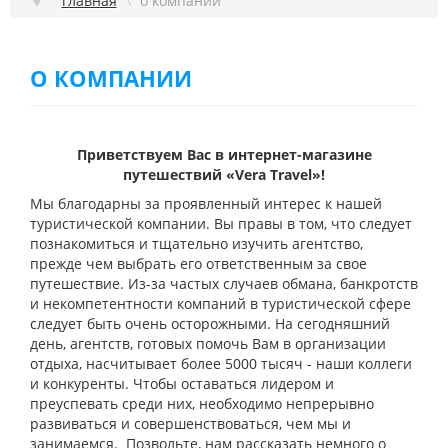
главная
\
о компании
ГОРЯЩИЕ ТУРЫ
МОБИЛЬНОЕ ПРИЛОЖЕНИЕ
О КОМПАНИИ
ТУРИСТАМ
СТРАНЫ
Приветствуем Вас в интернет-магазине
НАШИ УСЛУГИ
путешествий «Vera Travel»!
О КОМПАНИИ
Мы благодарны за проявленный интерес к нашей
туристической компании. Вы правы в том, что следует
ОТЗЫВЫ
познакомиться и тщательно изучить агентство,
прежде чем выбрать его ответственным за свое
НОВОСТИ
путешествие. Из-за частых случаев обмана, банкротств
и некомпетентности компаний в туристической сфере
следует быть очень осторожными. На сегодняшний
день, агентств, готовых помочь Вам в организации
отдыха, насчитывает более 5000 тысяч - наши коллеги
и конкуренты. Чтобы оставаться лидером и
преуспевать среди них, необходимо непрерывно
развиваться и совершенствоваться, чем мы и
занимаемся. Позвольте, нам рассказать немного о